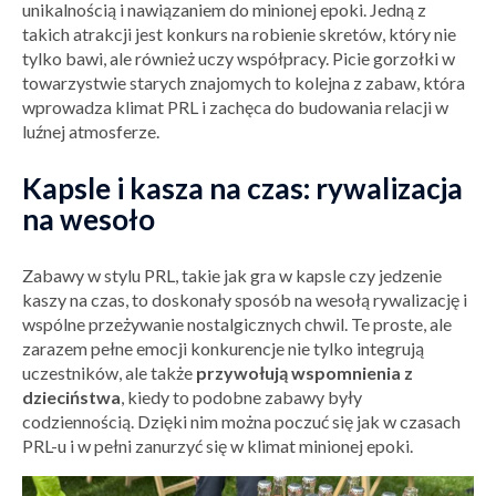
unikalnością i nawiązaniem do minionej epoki. Jedną z
takich atrakcji jest konkurs na robienie skretów, który nie
tylko bawi, ale również uczy współpracy. Picie gorzołki w
towarzystwie starych znajomych to kolejna z zabaw, która
wprowadza klimat PRL i zachęca do budowania relacji w
luźnej atmosferze.
Kapsle i kasza na czas: rywalizacja
na wesoło
Zabawy w stylu PRL, takie jak gra w kapsle czy jedzenie
kaszy na czas, to doskonały sposób na wesołą rywalizację i
wspólne przeżywanie nostalgicznych chwil. Te proste, ale
zarazem pełne emocji konkurencje nie tylko integrują
uczestników, ale także
przywołują wspomnienia z
dzieciństwa
, kiedy to podobne zabawy były
codziennością. Dzięki nim można poczuć się jak w czasach
PRL-u i w pełni zanurzyć się w klimat minionej epoki.