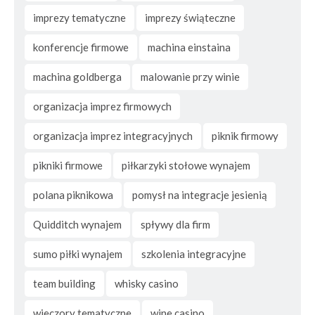
imprezy tematyczne
imprezy świąteczne
konferencje firmowe
machina einstaina
machina goldberga
malowanie przy winie
organizacja imprez firmowych
organizacja imprez integracyjnych
piknik firmowy
pikniki firmowe
piłkarzyki stołowe wynajem
polana piknikowa
pomysł na integracje jesienią
Quidditch wynajem
spływy dla firm
sumo piłki wynajem
szkolenia integracyjne
team building
whisky casino
wieczory tematyczne
wine casino